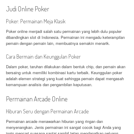
Judi Online Poker
Poker: Permainan Meja Klasik
Poker online menjadi salah satu permainan yang lebih dulu populer
dibandingkan slot di Indonesia. Permainan ini mengadu keterampilan
pemain dengan pemain lain, membuatnya semakin menarik.
Cara Bermain dan Keunggulan Poker
Dalam poker, taruhan dilakukan dalam bentuk chip, dan pemain akan
bersaing untuk memiliki kombinasi kartu terbaik. Keunggulan poker
adalah elemen strategi yang kuat sehingga pemain dapat mengasah
kemampuan analisis dan pengambilan keputusan.
Permainan Arcade Online
Hiburan Seru dengan Permainan Arcade
Permainan arcade menawarkan hiburan yang ringan dan
menyenangkan. Jenis permainan ini sangat cocok bagi Anda yang
ingin mencari suasana santai sambil tetap mendapatkan peluang