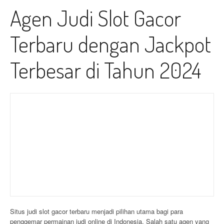
Agen Judi Slot Gacor
Terbaru dengan Jackpot
Terbesar di Tahun 2024
Situs judi slot gacor terbaru menjadi pilihan utama bagi para
penggemar permainan judi online di Indonesia. Salah satu agen yang