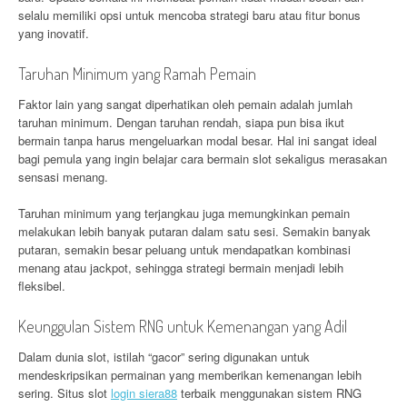
selalu memiliki opsi untuk mencoba strategi baru atau fitur bonus
yang inovatif.
Taruhan Minimum yang Ramah Pemain
Faktor lain yang sangat diperhatikan oleh pemain adalah jumlah
taruhan minimum. Dengan taruhan rendah, siapa pun bisa ikut
bermain tanpa harus mengeluarkan modal besar. Hal ini sangat ideal
bagi pemula yang ingin belajar cara bermain slot sekaligus merasakan
sensasi menang.
Taruhan minimum yang terjangkau juga memungkinkan pemain
melakukan lebih banyak putaran dalam satu sesi. Semakin banyak
putaran, semakin besar peluang untuk mendapatkan kombinasi
menang atau jackpot, sehingga strategi bermain menjadi lebih
fleksibel.
Keunggulan Sistem RNG untuk Kemenangan yang Adil
Dalam dunia slot, istilah “gacor” sering digunakan untuk
mendeskripsikan permainan yang memberikan kemenangan lebih
sering. Situs slot
login siera88
terbaik menggunakan sistem RNG