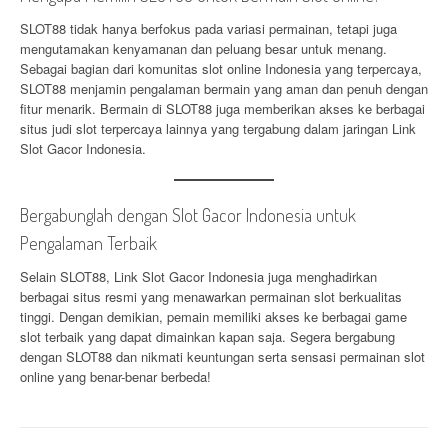
SLOT88 tidak hanya berfokus pada variasi permainan, tetapi juga
mengutamakan kenyamanan dan peluang besar untuk menang.
Sebagai bagian dari komunitas slot online Indonesia yang terpercaya,
SLOT88 menjamin pengalaman bermain yang aman dan penuh dengan
fitur menarik. Bermain di SLOT88 juga memberikan akses ke berbagai
situs judi slot terpercaya lainnya yang tergabung dalam jaringan Link
Slot Gacor Indonesia.
Bergabunglah dengan Slot Gacor Indonesia untuk
Pengalaman Terbaik
Selain SLOT88, Link Slot Gacor Indonesia juga menghadirkan
berbagai situs resmi yang menawarkan permainan slot berkualitas
tinggi. Dengan demikian, pemain memiliki akses ke berbagai game
slot terbaik yang dapat dimainkan kapan saja. Segera bergabung
dengan SLOT88 dan nikmati keuntungan serta sensasi permainan slot
online yang benar-benar berbeda!