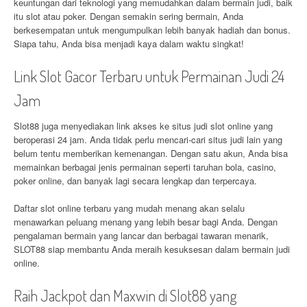
keuntungan dari teknologi yang memudahkan dalam bermain judi, baik
itu slot atau poker. Dengan semakin sering bermain, Anda
berkesempatan untuk mengumpulkan lebih banyak hadiah dan bonus.
Siapa tahu, Anda bisa menjadi kaya dalam waktu singkat!
Link Slot Gacor Terbaru untuk Permainan Judi 24
Jam
Slot88 juga menyediakan link akses ke situs judi slot online yang
beroperasi 24 jam. Anda tidak perlu mencari-cari situs judi lain yang
belum tentu memberikan kemenangan. Dengan satu akun, Anda bisa
memainkan berbagai jenis permainan seperti taruhan bola, casino,
poker online, dan banyak lagi secara lengkap dan terpercaya.
Daftar slot online terbaru yang mudah menang akan selalu
menawarkan peluang menang yang lebih besar bagi Anda. Dengan
pengalaman bermain yang lancar dan berbagai tawaran menarik,
SLOT88 siap membantu Anda meraih kesuksesan dalam bermain judi
online.
Raih Jackpot dan Maxwin di Slot88 yang