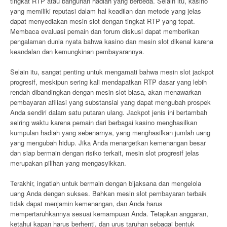
tingkat RTP atau bangunan hadiah yang berbeda. Selain itu, kasino
yang memiliki reputasi dalam hal keadilan dan metode yang jelas
dapat menyediakan mesin slot dengan tingkat RTP yang tepat.
Membaca evaluasi pemain dan forum diskusi dapat memberikan
pengalaman dunia nyata bahwa kasino dan mesin slot dikenal karena
keandalan dan kemungkinan pembayarannya.
Selain itu, sangat penting untuk mengamati bahwa mesin slot jackpot
progresif, meskipun sering kali mendapatkan RTP dasar yang lebih
rendah dibandingkan dengan mesin slot biasa, akan menawarkan
pembayaran afiliasi yang substansial yang dapat mengubah prospek
Anda sendiri dalam satu putaran ulang. Jackpot jenis ini bertambah
seiring waktu karena pemain dari berbagai kasino menghasilkan
kumpulan hadiah yang sebenarnya, yang menghasilkan jumlah uang
yang mengubah hidup. Jika Anda menargetkan kemenangan besar
dan siap bermain dengan risiko terkait, mesin slot progresif jelas
merupakan pilihan yang mengasyikkan.
Terakhir, ingatlah untuk bermain dengan bijaksana dan mengelola
uang Anda dengan sukses. Bahkan mesin slot pembayaran terbaik
tidak dapat menjamin kemenangan, dan Anda harus
mempertaruhkannya sesuai kemampuan Anda. Tetapkan anggaran,
ketahui kapan harus berhenti, dan urus taruhan sebagai bentuk