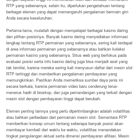
RTP yang sebenarnya; selain itu, diperlukan pengetahuan tentang
berbagai elemen yang dapat memengaruhi pengalaman bermain gim
Anda secara keseluruhan.
Pertama-tama, mulailah dengan mempelajari berbagai kasino daring
dan pilihan posisinya. Banyak kasino daring menyediakan informasi
lengkap tentang RTP permainan yang sebenarnya, sering kali terdapat
di area informasi permainan yang sebenarnya atau bahkan koleksi
permainan kasino yang sebenarnya. Situs web yang berfokus pada
evaluasi posisi serta info kasino daring juga bisa menjadi aset yang
tak ternilai, karena mereka sering kali menyusun daftar dari mesin slot
RTP tertinggi dan memberikan pengalaman pembayaran yang
memungkinkan. Pastikan Anda memeriksa sumber daya jenis ini
secara berkala, karena permainan video baru cenderung terus-
menerus hadir di bioskop, dan juga pemandangan yang terkait dengan
mesin slot dengan pembayaran tinggi dapat berubah.
Elemen penting lainnya yang perlu dipertimbangkan adalah volatilitas
atau bahkan perbedaan dari permainan mesin slot. Sementara RTP
memberikan konsep umum tentang seberapa banyak posisi akan
membayar kembali dari waktu ke waktu, volatilitas menandakan
tingkat pengulangan aktual serta dimensi pembayaran afiliasi. Mesin