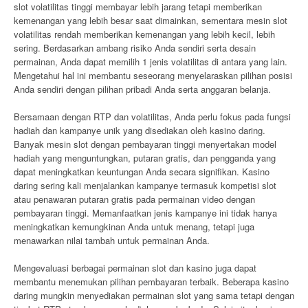
slot volatilitas tinggi membayar lebih jarang tetapi memberikan
kemenangan yang lebih besar saat dimainkan, sementara mesin slot
volatilitas rendah memberikan kemenangan yang lebih kecil, lebih
sering. Berdasarkan ambang risiko Anda sendiri serta desain
permainan, Anda dapat memilih 1 jenis volatilitas di antara yang lain.
Mengetahui hal ini membantu seseorang menyelaraskan pilihan posisi
Anda sendiri dengan pilihan pribadi Anda serta anggaran belanja.
Bersamaan dengan RTP dan volatilitas, Anda perlu fokus pada fungsi
hadiah dan kampanye unik yang disediakan oleh kasino daring.
Banyak mesin slot dengan pembayaran tinggi menyertakan model
hadiah yang menguntungkan, putaran gratis, dan pengganda yang
dapat meningkatkan keuntungan Anda secara signifikan. Kasino
daring sering kali menjalankan kampanye termasuk kompetisi slot
atau penawaran putaran gratis pada permainan video dengan
pembayaran tinggi. Memanfaatkan jenis kampanye ini tidak hanya
meningkatkan kemungkinan Anda untuk menang, tetapi juga
menawarkan nilai tambah untuk permainan Anda.
Mengevaluasi berbagai permainan slot dan kasino juga dapat
membantu menemukan pilihan pembayaran terbaik. Beberapa kasino
daring mungkin menyediakan permainan slot yang sama tetapi dengan